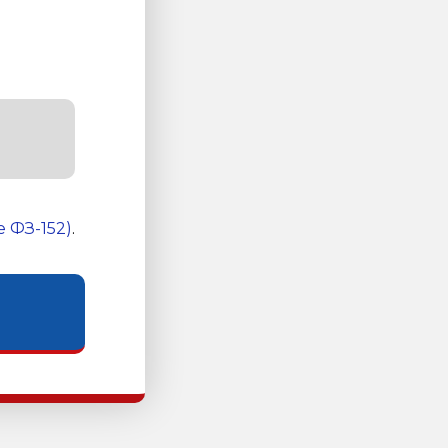
 ФЗ-152)
.