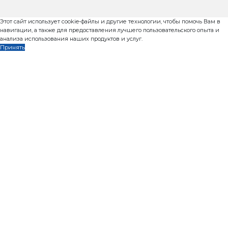
Подготовительные работы пер
оборудования
От заключения договора до доставки оборудования
рабочих дней. В этот период важно эффективно орга
чтобы не терять время.
Читать дальше...
Страницы:
1
2
3
4
5
...
13
След.
Контакты