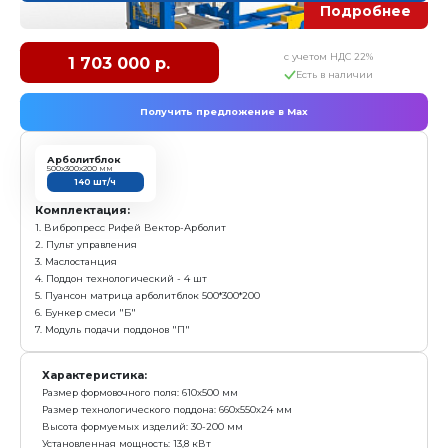
Размер формовочного поля: 610х500 мм
Размер технологического поддона: 660х550х24 мм
Высота формуемых изделий: 30-200 мм
Установленная мощность: 13,8 кВт
Масса: 1 850 кг
Режим работы: механизированный
Преимущества:
За 1 цикл формуется 2 арболитблока 500*300*200м
Самый бюджетный вибропресс для выпуска арбол
Возможность дальнейшего дооснащения
Простота в эксплуатации, адаптирован к любому 
квалификации рабочих
заказать
Вибропресс Рифей-Вектор-Арболит-БП