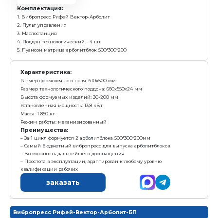
с у
1 520 000 р.
Е
Получить предложение в Ma
Арболитблок
500х300х200 мм
до 120 шт/ч
Комплектация:
1. Вибропресс Рифей Вектор-Арболит
2. Пульт управления
3. Маслостанция
4. Поддон технологический - 4 шт
5. Пуансон матрица арболитблок 500*300*200
Характеристика: