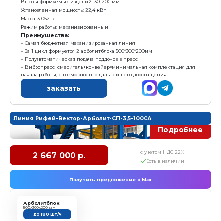
3. Маслостанция
4. Поддон технологический - 4 шт
5. Пуансон матрица арболитблок 500*300*200
6. Модуль загрузки смеси "С"
7. Модуль подачи поддонов "П"
Характеристика:
Размер формовочного поля: 610х500 мм
Размер технологического поддона: 660х550х24 мм
Высота формуемых изделий: 30-200 мм
Установленная мощность: 13,8кВт
Масса: 2 650 кг
Режим работы: полуавтоматический
Преимущества:
Самый бюджетный полуавтоматический вибропре
За 1 цикл формуется 2 арболитблока 500*300*200м
Минимальный "Ручной труд"
Сочетание: Цена/Качество/Производительность