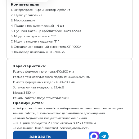
заказать
Вибропресс Рифей-Вектор-Арболит-БП-3,5
с у
2 466 000 р.
Е
Получить предложение в Ma
Арболитблок
500х300х200 мм
140 шт/ч