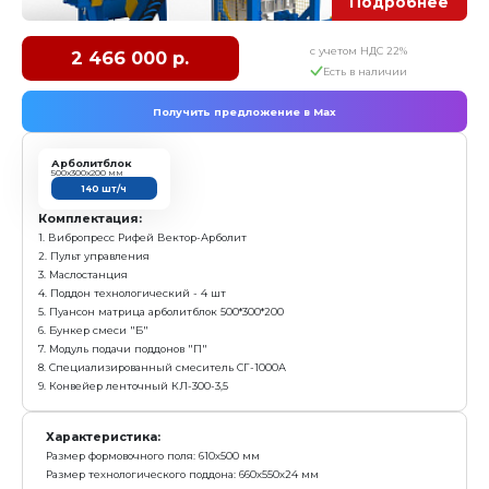
Вибропресс Рифей-Вектор-Арболит-СП
с у
1 904 000 р.
Е
Получить предложение в Ma
Арболитблок
500х300х200 мм
до 180 шт/ч
Комплектация:
1. Вибропресс Рифей Вектор-Арболит
2. Пульт управления