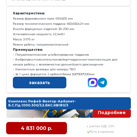
Режим работы: механизированный
Преимущества:
Самая бюджетная механизированная линия
За 1 цикл формуется 2 арболитблока 500*300*200м
Полуавтоматическая подача поддонов в пресс
Вибропресс+смеситель+конвейер=минимальная 
начала работы, с возможностью дальнейшего доосн
заказать
Линия Рифей-Вектор-Арболит-СП-3,5-1000
с у
2 667 000 р.
Е