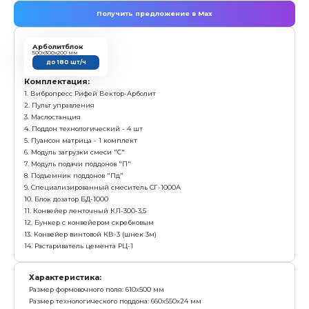
Получить предложение в Ma
Арболитблок
500х300х200 мм
до 180 шт/ч
Комплектация:
1. Вибропресс Рифей Вектор-Арболит
2. Пульт управления
3. Маслостанция
4. Поддон технологический - 4 шт
5. Пуансон матрица арболитблок 500*300*200
6. Модуль загрузки смеси "С"
7. Модуль подачи поддонов "П"
8. Специализированный смеситель СГ-1000А
9. Конвейер ленточный КЛ-300-3,5
Характеристика: