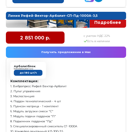
Комплектация:
1. Вибропресс Рифей Вектор-Арболит
2. Пульт управления
3. Маслостанция
4. Поддон технологический - 4 шт
5. Пуансон матрица арболитблок 500*300*200
6. Бункер смеси "Б"
7. Модуль подачи поддонов "П"
8. Специализированный смеситель СГ-1000А
9. Конвейер ленточный КЛ-300-3,5
Характеристика:
Размер формовочного поля: 610х500 мм
Размер технологического поддона: 660х550х24 мм
Высота формуемых изделий: 30-200 мм
Установленная мощность: 22,4 кВт
Масса: 3 052 кг