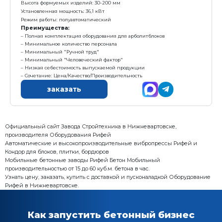
Размер формовочного поля: 610х500 мм
Размер технологического поддона: 660х550х24 мм
Высота формуемых изделий: 30-200 мм
Установленная мощность: 22,4кВт
Масса: 3 510 кг
Режим работы: полуавтоматический
Преимущества:
Вибропресс+смеситель+конвейер=минимальная 
начала работы, с возможностью дальнейшего доосн
Самая бюджетная полуавтоматическая линия
За 1 цикл формуется 2 арболитблока 500*300*200м
Сочетание: Цена/Качество/Производительность
заказать
Линия Рифей-Вектор-Арболит-СП-Пд-1000А