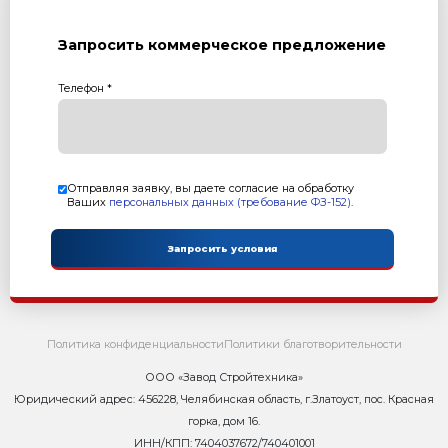
6. Модуль загрузки смеси "С"
7. Модуль подачи поддонов "П"
8. Подъемник поддонов "Пд"
9. Специализированный смеситель СГ-1000А
10. Конвейер ленточный КЛ-300-3,5
Характеристика:
Размер формовочного поля: 610х500 мм
Размер технологического поддона: 660х550х24 мм
Высота формуемых изделий: 30-200 мм
Установленная мощность: 22,4кВт
Масса: 3 675 кг
Режим работы: полуавтоматический
Преимущества:
Полуавтоматическое штабелирование поддонов
Вибропресс+смеситель+конвейер+подъемник=ко
начала работы, с возможностью дальнейшего доосн
Компактные размеры для камеры ТВО