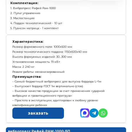
Е
Получить предложение в Ma
Камень
Плитка
пустотелый
тротуарная
390х190х188 мм
200х100 мм
155 шт/ч
22 м2/ч
Комплектация:
1. Вибропресс Рифей Рам-1000
2. Пульт управления
3. Маслостанция
4. Поддон технологический - 10 шт
5. Пуансон матрица - 1 комплект
Характеристика:
Размер формовочного поля: 1000х500 мм