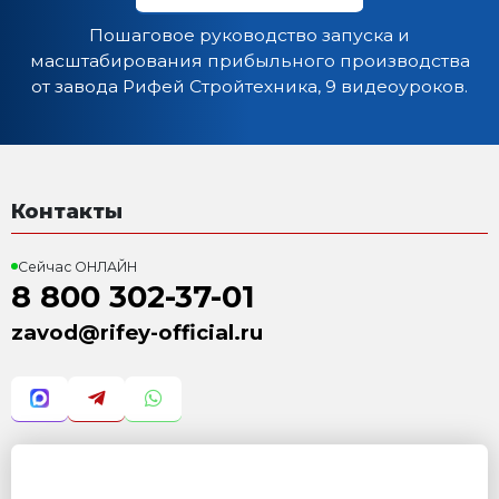
6. Конвейер ленточный КЛ-300-3,5 (L=3,5м)
7. Бетоносмеситель СГ-350 (V=350л)
8. Блок дозатор БД-350
9. Приемный бункер вибропресса
10. Модуль подачи поддонов
Характеристика:
Размер формовочного поля: 1000х500 мм
Размер технологического поддона: 1150х600х40 мм
Высота формуемых изделий: 30...300 мм
Установленная мощность: 24,2 кВт
Масса: 3 950 кг
Режим работы: механизированный
Преимущества:
Полуавтоматическая подача поддонов
Уменьшенный "Ручной труд"