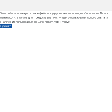
370 шт/ч
48 м2/ч
Комплектация:
1. Вибропресс Рифей Рам-1000
2. Пульт управления
3. Маслостанция
4. Поддон технологический - 10 шт
5. Пуансон матрица - 1 комплект
6. Мобильный РБУ-20 моноблок:
- Смеситель БП-2Г-375
- Несущая рама
- Дозатор заполнителя ДЗ-24 ( 2 бункера по 12м3 ка
2/6м3)
- Конвейер ленточный наклонный на тензодатчик
- Дозатор цемента ДЦ - 150 (до 150кг)
- Дозатор воды проточный ДП-400
- Насос для подачи воды
- Пульт с системой автоматического управления П