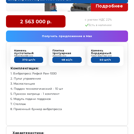
Размер технологического поддона: 1150х600х40 мм
Высота формуемых изделий: 30...300 мм
Установленная мощность: 19 кВт
Масса: 2 240 кг
Режим работы: механизированный
Преимущества:
Самый бюджетный вибропресс для выпуска бордю
Выпускает бордюр ГОСТ 1м вертикально (стоя)
Высокое качество продукции за счет применения
вибрации и гравитационного пригруза»
Простота в эксплуатации, адаптирован к любому 
квалификации рабочих
заказать
вибропресс Рифей-РАМ-1000-БП