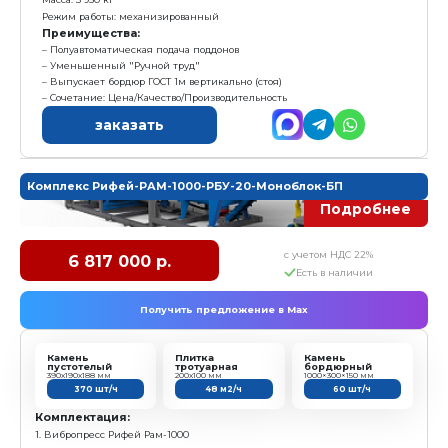
Получить предложение в Ma
Камень
Плитка
пустотелый
тротуарная
390х190х188 мм
200х100 мм
155 шт/ч
27,6 м2/ч
Комплектация:
1. Вибропресс Рифей Рам-1000
2. Пульт управления
3. Маслостанция
4. Поддон технологический - 10 шт
5. Пуансон матрица - 1 комплект
6. Конвейер ленточный КЛ-300-3,5 (L=3,5м)
7. Бетоносмеситель СГ-350 (V=350л)
8. Блок дозатор БД-350