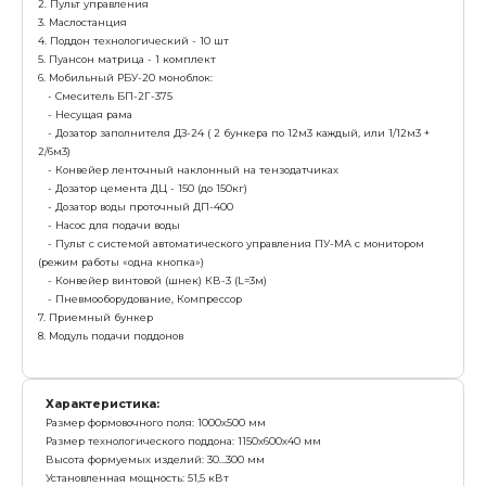
Характеристика:
Размер формовочного поля: 1000х500 мм
Размер технологического поддона: 1150х600х40 мм
Высота формуемых изделий: 30...300 мм
Установленная мощность: 24,2 кВт
Масса: 3 250 кг
Режим работы: механизированный
Преимущества:
Самая бюджетная линия для выпуска бордюра L=
Выпускает бордюр ГОСТ 1м вертикально (стоя)
Вибропресс+смеситель+конвейер=минимальная 
начала работы, с возможностью дальнейшего доосн
заказать
Линия Рифей-РАМ-1000-3,5-350-БП