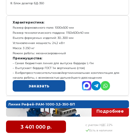
Комплектация:
1. Вибропресс Рифей Рам-1000
2. Пульт управления
3. Маслостанция
4. Поддон технологический - 10 шт
5. Пуансон матрица - 1 комплект
6. Модуль подачи поддонов с кассетой
7. Приемный бункер вибропресса
8. Подъемник поддонов
9. Рольганг
Характеристика:
Размер формовочного поля: 1000х500 мм
Размер технологического поддона: 1150х600х40 мм
Высота формуемых изделий: 30...300 мм
Установленная мощность: 19 кВт