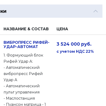
вки
НАЗВАНИЕ & СОСТАВ
ЦЕНА
ВИБРОПРЕСС РИФЕЙ-
3 524 000 руб.
УДАР-АВТОМАТ
с учетом НДС 22%
1. Формующий блок
Рифей Удар А:
- Автоматический
вибропресс Рифей
Удар А
- Автоматический
пульт управления
- Маслостанция
- Пуансон матрица - 1