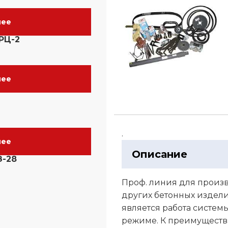
нее
РЦ-2
нее
.
нее
Описание
З-28
Проф. линия для произв
других бетонных издели
является работа систем
режиме. К преимуществ