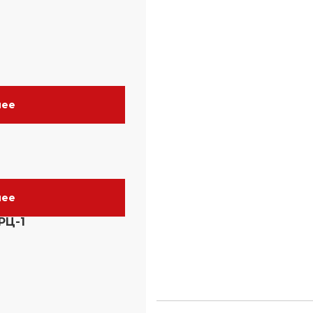
нее
нее
РЦ-1